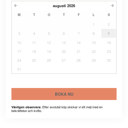
augusti
2026
M
T
O
T
F
L
S
1
2
3
4
5
6
7
8
9
10
11
12
13
14
15
16
17
18
19
20
21
22
23
24
25
26
27
28
29
30
31
BOKA NU
Efter avslutat köp skickar vi ett mejl med en
Vänligen observera:
bekräftelse och kvitto.