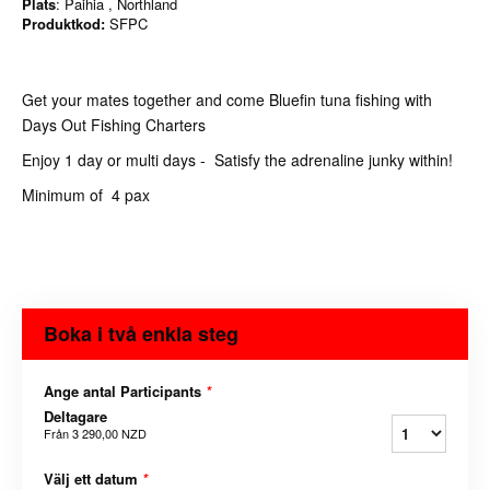
Plats
: Paihia , Northland
Produktkod:
SFPC
Get your mates together and come Bluefin tuna fishing with
Days Out Fishing Charters
Enjoy 1 day or multi days - Satisfy the adrenaline junky within!
Minimum of 4 pax
Boka i två enkla steg
Ange antal Participants
*
Deltagare
Från
3 290,00 NZD
Välj ett datum
*