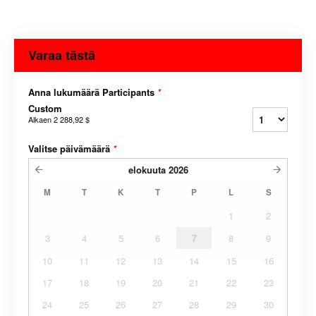
Varaa tästä
Anna lukumäärä Participants
*
Custom
Alkaen
2 288,92 $
Valitse päivämäärä
*
elokuuta
2026
M
T
K
T
P
L
S
1
2
3
4
5
6
7
8
9
10
11
12
13
14
15
16
17
18
19
20
21
22
23
24
25
26
27
28
29
30