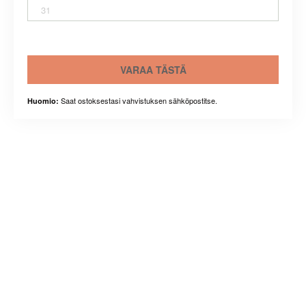
31
VARAA TÄSTÄ
Saat ostoksestasi vahvistuksen sähköpostitse.
Huomio: