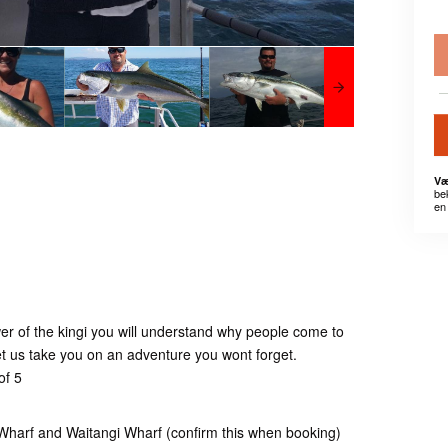
Væ
be
en 
er of the kingi you will understand why people come to
t us take you on an adventure you wont forget.
of 5
 Wharf and Waitangi Wharf (confirm this when booking)