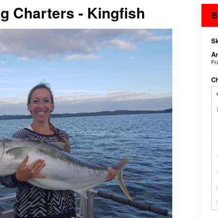
g Charters - Kingfish
B
Sk
An
Fr
C