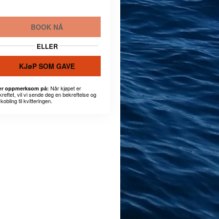
BOOK NÅ
ELLER
KJøP SOM GAVE
Når kjøpet er
r oppmerksom på:
kreftet, vil vi sende deg en bekreftelse og
kobling til kvitteringen.