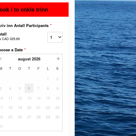
ook i to enkle trinn
riv inn Antall Participants
*
tall
a
CAD 329,69
hoose a Date
*
august
2026
M
T
O
T
F
L
S
1
2
3
4
5
6
7
8
9
10
11
12
13
14
15
16
17
18
19
20
21
22
23
24
25
26
27
28
29
30
31