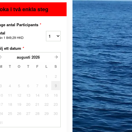
oka i två enkla steg
ge antal Participants
*
tal
ån
1 849,29 HKD
lj ett datum
*
augusti
2026
M
T
O
T
F
L
S
1
2
3
4
5
6
7
8
9
10
11
12
13
14
15
16
17
18
19
20
21
22
23
24
25
26
27
28
29
30
31