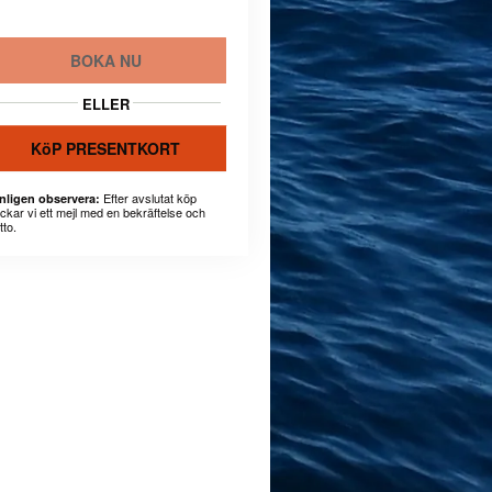
BOKA NU
ELLER
KöP PRESENTKORT
Efter avslutat köp
nligen observera:
ickar vi ett mejl med en bekräftelse och
tto.