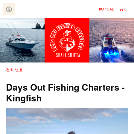
KO
CAD
0
전화 번호
Days Out Fishing Charters -
Kingfish