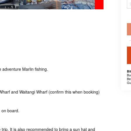
e adventure Marlin fishing.
Bi
Bu
Be
Gu
 Wharf and Waitangi Wharf (confirm this when booking)
ed on board.
 trip. It is also recommended to bring a sun hat and