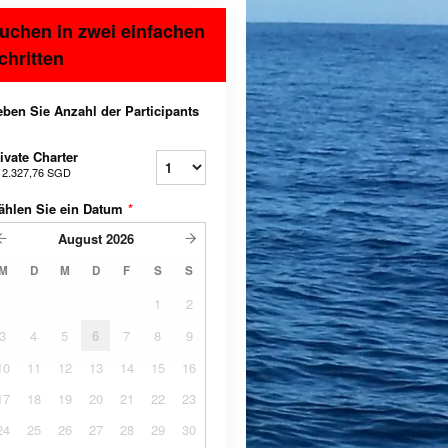
uchen in zwei einfachen
chritten
ben Sie Anzahl der Participants
ivate Charter
b
2.327,76 SGD
ählen Sie ein Datum
*
August
2026
M
D
M
D
F
S
S
1
2
3
4
5
6
7
8
9
10
11
12
13
14
15
16
17
18
19
20
21
22
23
24
25
26
27
28
29
30