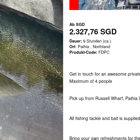
Ab
SGD
2.327,76 SGD
Dauer:
9 Stunden (ca.)
Ort
: Paihia , Northland
Produkt-Code:
FDPC
Get in touch for an awesome privat
Maximum of 4 people
Pick up from Russell Wharf, Paihia
All fishing tackle and bait is suppli
Bring your own refreshments for the