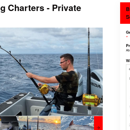
g Charters - Private
B
S
Ge
*
Pr
A
W