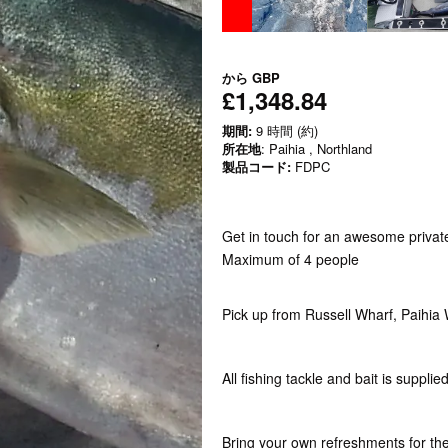
から
GBP
£1,348.84
期間:
9 時間 (約)
所在地
: Paihia , Northland
製品コード:
FDPC
Get in touch for an awesome privat
Maximum of 4 people
Pick up from Russell Wharf, Paihia
All fishing tackle and bait is suppli
Bring your own refreshments for the