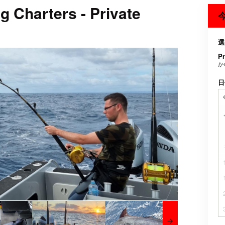
g Charters - Private
選
Pr
か
日