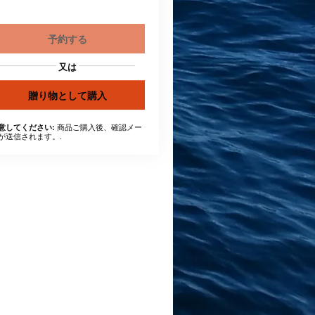
予約する
又は
贈り物として購入
商品ご購入後、確認メー
意してください:
が送信されます。.