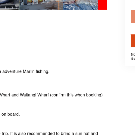
注
ル
e adventure Marlin fishing.
 Wharf and Waitangi Wharf (confirm this when booking)
ed on board.
 trip. It is also recommended to bring a sun hat and