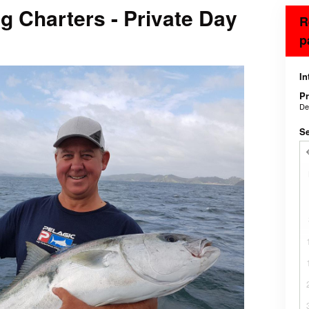
g Charters - Private Day
R
p
In
Pr
De
Se