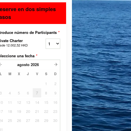
eserve en dos simples
asos
troduce número de Participants
*
ivate Charter
sde
12.002,52 HKD
leccione una fecha
*
agosto
2026
L
M
X
J
V
S
D
1
2
3
4
5
6
7
8
9
10
11
12
13
14
15
16
17
18
19
20
21
22
23
24
25
26
27
28
29
30
31