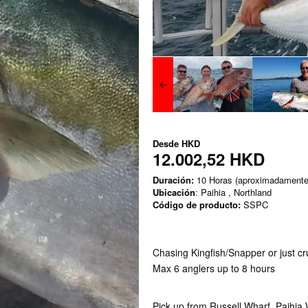
Desde
HKD
12.002,52 HKD
Duración:
10 Horas (aproximadamente
Ubicación
: Paihia , Northland
Código de producto:
SSPC
Chasing Kingfish/Snapper or just cr
Max 6 anglers up to 8 hours
Pick up from Russell Wharf, Paihia