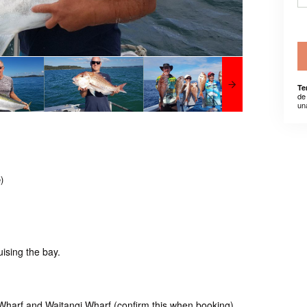
Te
de
un
)
uising the bay.
 Wharf and Waitangi Wharf (confirm this when booking)