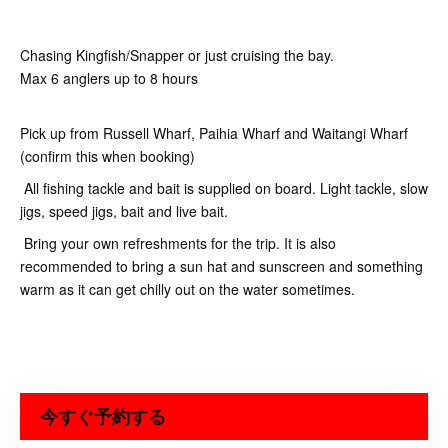
Chasing Kingfish/Snapper or just cruising the bay.
Max 6 anglers up to 8 hours
Pick up from Russell Wharf, Paihia Wharf and Waitangi Wharf
(confirm this when booking)
All fishing tackle and bait is supplied on board. Light tackle, slow
jigs, speed jigs, bait and live bait.
Bring your own refreshments for the trip. It is also
recommended to bring a sun hat and sunscreen and something
warm as it can get chilly out on the water sometimes.
今すぐ予約する