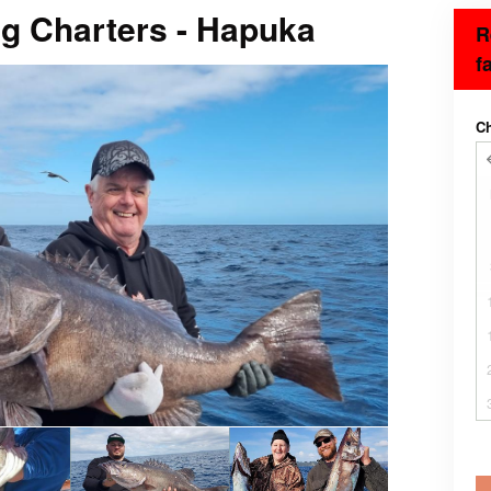
ng Charters - Hapuka
R
f
Ch