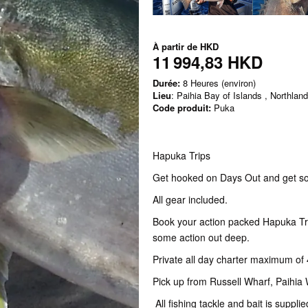
À partir de
HKD
11 994,83 HKD
Durée:
8 Heures (environ)
Lieu
: Paihia Bay of Islands , Northland
Code produit:
Puka
Hapuka Trips
Get hooked on Days Out and get so
All gear included.
Book your action packed Hapuka Tri
some action out deep.
Private all day charter maximum of 
Pick up from Russell Wharf, Paihia
All fishing tackle and bait is supplie