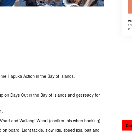
Ve
se
em
me Hapuka Action in the Bay of Islands.
p on Days Out in the Bay of Islands and get ready for
4.
 Wharf and Waitangi Wharf (confirm this when booking)
Con
d on board. Light tackle, slow jigs, speed jigs, bait and