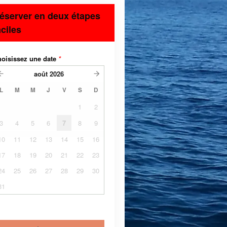
éserver en deux étapes
aciles
oisissez une date
*
août
2026
L
M
M
J
V
S
D
1
2
3
4
5
6
7
8
9
10
11
12
13
14
15
16
17
18
19
20
21
22
23
24
25
26
27
28
29
30
31