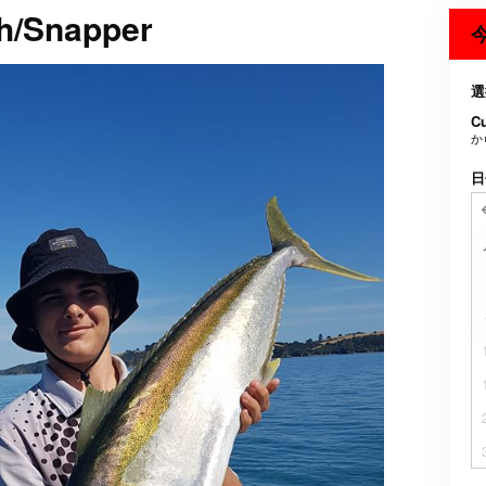
h/Snapper
選
C
か
日