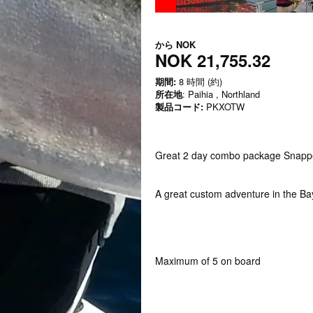
から
NOK
NOK 21,755.32
期間:
8 時間 (約)
所在地
: Paihia , Northland
製品コード:
PKXOTW
Great 2 day combo package Snappe
A great custom adventure in the Ba
Maximum of 5 on board