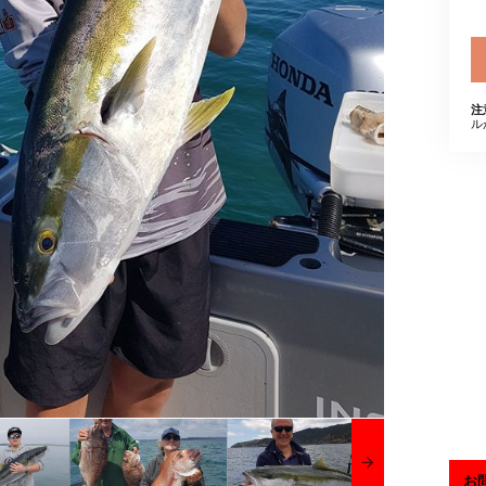
注
ル
お