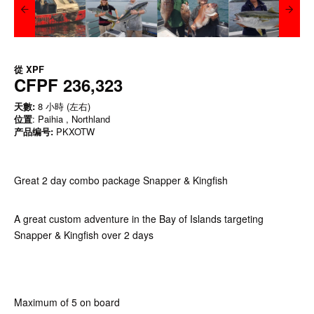
從
XPF
CFPF 236,323
天數:
8 小時 (左右)
位置
: Paihia , Northland
产品编号:
PKXOTW
Great 2 day combo package Snapper & Kingfish
A great custom adventure in the Bay of Islands targeting
Snapper & Kingfish over 2 days
Maximum of 5 on board