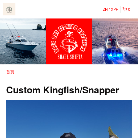
ZH
XPF
0
首頁
Custom Kingfish/Snapper