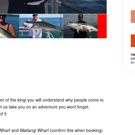
Væ
be
en 
er of the kingi you will understand why people come to
t us take you on an adventure you wont forget.
of 5
 Wharf and Waitangi Wharf (confirm this when booking)