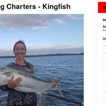
g Charters - Kingfish
B
Sk
An
Fr
C