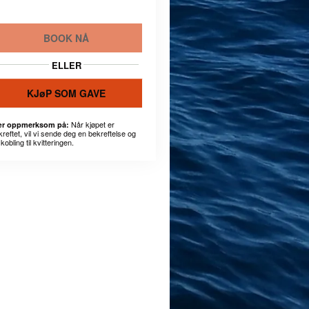
BOOK NÅ
ELLER
KJøP SOM GAVE
Når kjøpet er
r oppmerksom på:
kreftet, vil vi sende deg en bekreftelse og
kobling til kvitteringen.