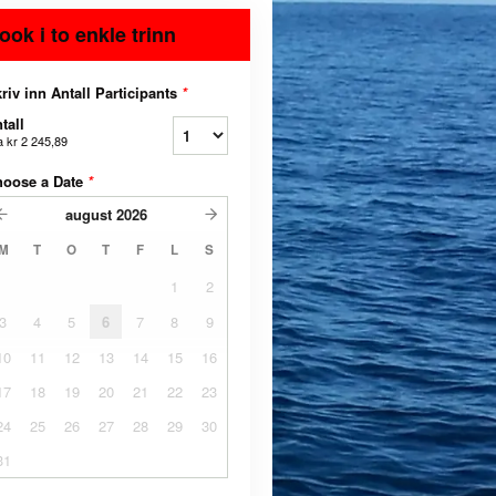
ook i to enkle trinn
riv inn Antall Participants
*
tall
a
kr 2 245,89
hoose a Date
*
august
2026
M
T
O
T
F
L
S
1
2
3
4
5
6
7
8
9
10
11
12
13
14
15
16
17
18
19
20
21
22
23
24
25
26
27
28
29
30
31