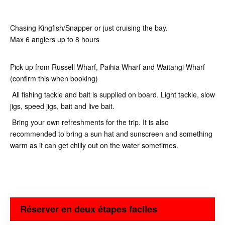
Chasing Kingfish/Snapper or just cruising the bay.
Max 6 anglers up to 8 hours
Pick up from Russell Wharf, Paihia Wharf and Waitangi Wharf
(confirm this when booking)
All fishing tackle and bait is supplied on board. Light tackle, slow
jigs, speed jigs, bait and live bait.
Bring your own refreshments for the trip. It is also
recommended to bring a sun hat and sunscreen and something
warm as it can get chilly out on the water sometimes.
Réserver en deux étapes faciles