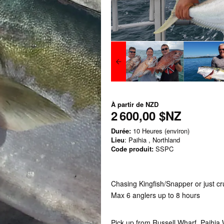
À partir de
NZD
2 600,00 $NZ
Durée:
10 Heures (environ)
Lieu
: Paihia , Northland
Code produit:
SSPC
Chasing Kingfish/Snapper or just cr
Max 6 anglers up to 8 hours
Pick up from Russell Wharf, Paihia