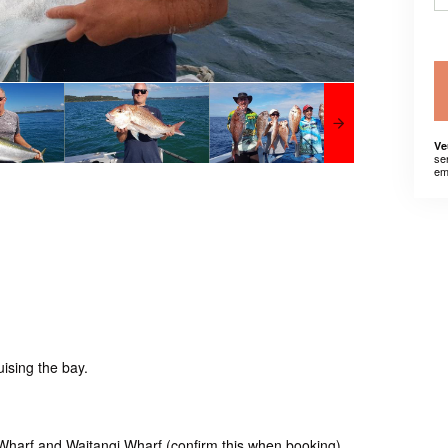
Ve
se
em
uising the bay.
 Wharf and Waitangi Wharf (confirm this when booking)