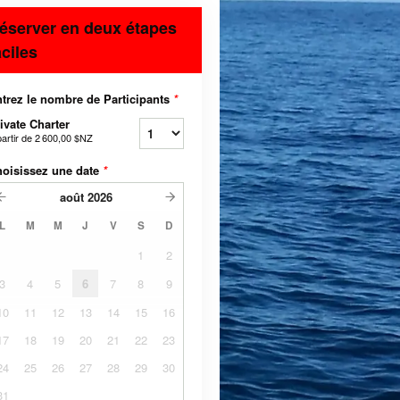
éserver en deux étapes
aciles
trez le nombre de Participants
*
ivate Charter
partir de
2 600,00 $NZ
oisissez une date
*
août
2026
L
M
M
J
V
S
D
1
2
3
4
5
6
7
8
9
10
11
12
13
14
15
16
17
18
19
20
21
22
23
24
25
26
27
28
29
30
31