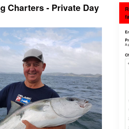
g Charters - Private Day
R
f
En
Pr
À 
Ch