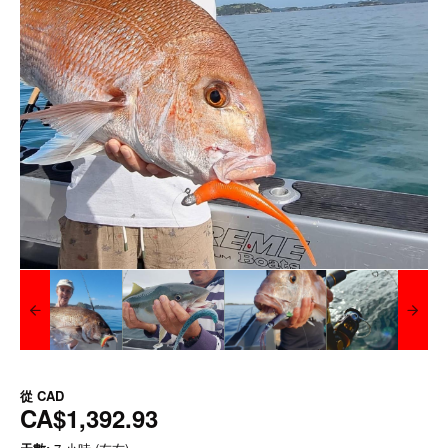
從
CAD
CA$1,392.93