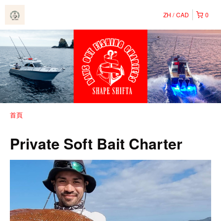
ZH
CAD
0
首頁
Private Soft Bait Charter