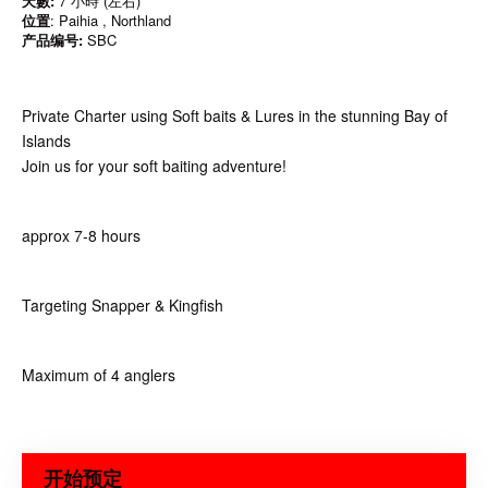
天數:
7 小時 (左右)
位置
: Paihia , Northland
产品编号:
SBC
Private Charter using Soft baits & Lures in the stunning Bay of
Islands
Join us for your soft baiting adventure!
approx 7-8 hours
Targeting Snapper & Kingfish
Maximum of 4 anglers
开始预定