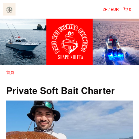
ZH
EUR
0
首頁
Private Soft Bait Charter