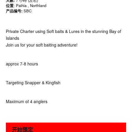
天數:
7 小時 (左右)
位置
: Paihia , Northland
产品编号:
SBC
Private Charter using Soft baits & Lures in the stunning Bay of
Islands
Join us for your soft baiting adventure!
approx 7-8 hours
Targeting Snapper & Kingfish
Maximum of 4 anglers
开始预定