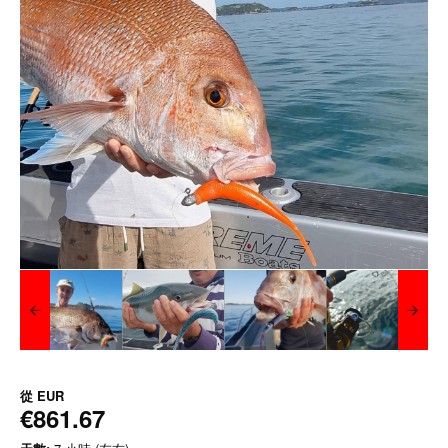
從
EUR
€861.67