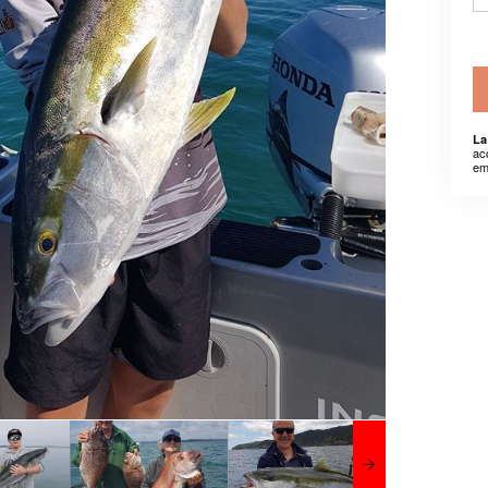
La
ac
em