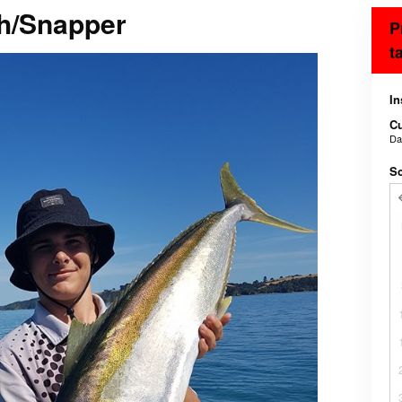
h/Snapper
P
t
In
C
D
Sc