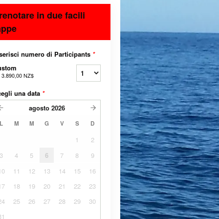
renotare in due facili
appe
serisci numero di Participants
*
ustom
a
3.890,00 NZ$
egli una data
*
agosto
2026
L
M
M
G
V
S
D
1
2
3
4
5
6
7
8
9
10
11
12
13
14
15
16
17
18
19
20
21
22
23
24
25
26
27
28
29
30
31